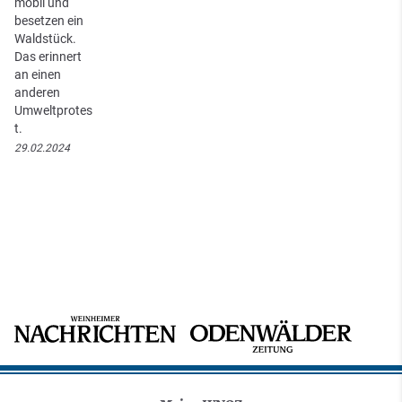
mobil und
besetzen ein
Waldstück.
Das erinnert
an einen
anderen
Umweltprotes
t.
29.02.2024