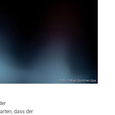
Foto: Fabian Sommer/dpa
der
arten, dass der