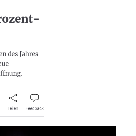
Prozent-
en des Jahres
eue
ffnung.
n
Teilen
Feedback