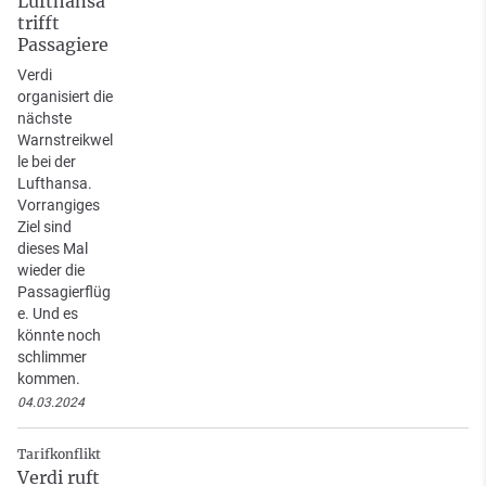
Lufthansa
trifft
Passagiere
Verdi
organisiert die
nächste
Warnstreikwel
le bei der
Lufthansa.
Vorrangiges
Ziel sind
dieses Mal
wieder die
Passagierflüg
e. Und es
könnte noch
schlimmer
kommen.
04.03.2024
Tarifkonflikt
Verdi ruft