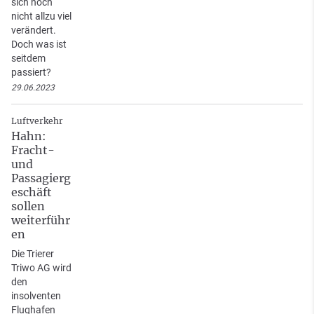
sich noch
nicht allzu viel
verändert.
Doch was ist
seitdem
passiert?
29.06.2023
Luftverkehr
Hahn:
Fracht-
und
Passagierg
eschäft
sollen
weiterführ
en
Die Trierer
Triwo AG wird
den
insolventen
Flughafen