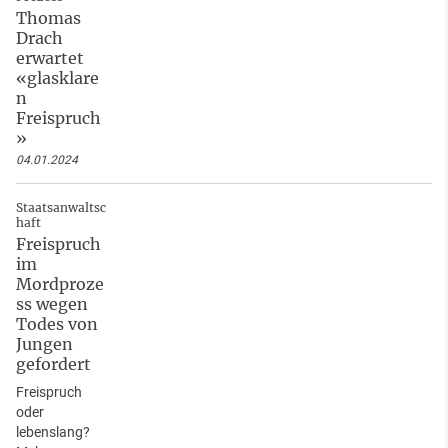
Thomas
Drach
erwartet
«glasklare
n
Freispruch
»
04.01.2024
Staatsanwaltsc
haft
Freispruch
im
Mordproze
ss wegen
Todes von
Jungen
gefordert
Freispruch
oder
lebenslang?