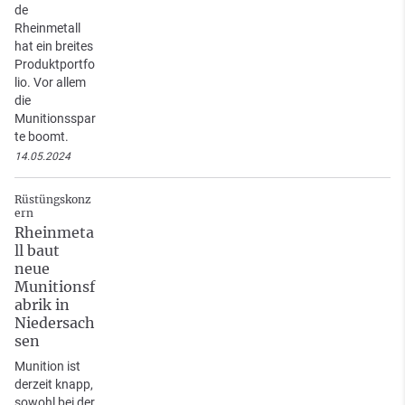
de
Rheinmetall
hat ein breites
Produktportfo
lio. Vor allem
die
Munitionsspar
te boomt.
14.05.2024
Rüstüngskonz
ern
Rheinmeta
ll baut
neue
Munitionsf
abrik in
Niedersach
sen
Munition ist
derzeit knapp,
sowohl bei der