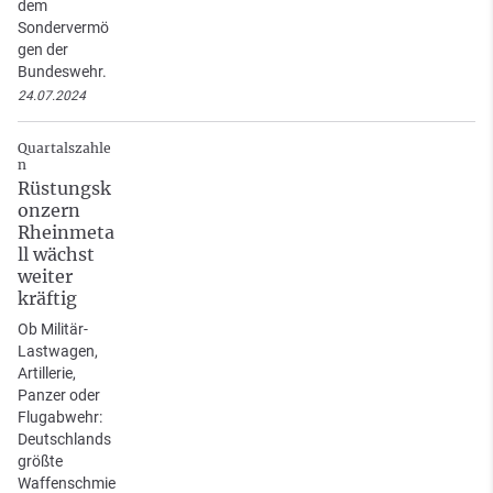
dem
Sondervermö
gen der
Bundeswehr.
24.07.2024
Quartalszahle
n
Rüstungsk
onzern
Rheinmeta
ll wächst
weiter
kräftig
Ob Militär-
Lastwagen,
Artillerie,
Panzer oder
Flugabwehr:
Deutschlands
größte
Waffenschmie