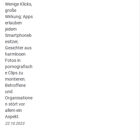
Wenige Klicks,
große
Wirkung: Apps
erlauben
jedem
Smartphoneb
esitzer,
Gesichter aus
harmlosen
Fotos in
pornografisch
e Clips zu
montieren.
Betroffene
und
Organisatione
n stört vor
allem ein
Aspekt.
22.10.2023