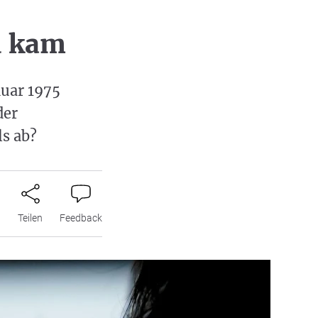
d kam
nuar 1975
der
ls ab?
n
Teilen
Feedback