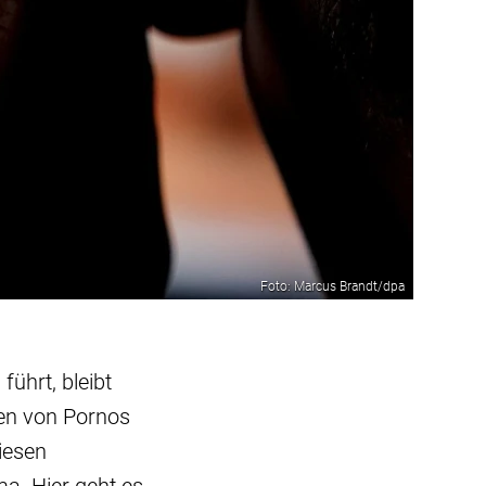
Foto: Marcus Brandt/dpa
führt, bleibt
ten von Pornos
iesen