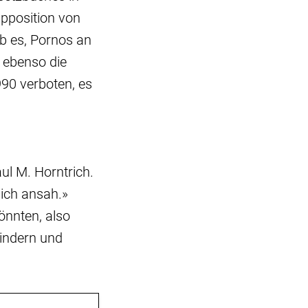
pposition von
eb es, Pornos an
, ebenso die
990 verboten, es
ul M. Horntrich.
lich ansah.»
önnten, also
indern und