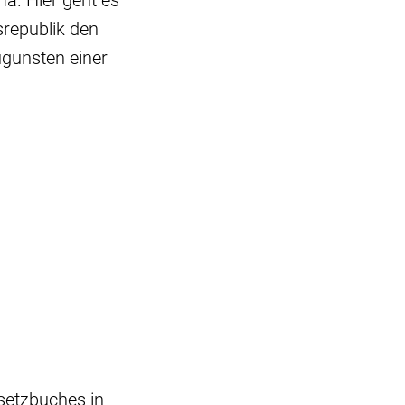
a. Hier geht es
srepublik den
ugunsten einer
setzbuches in