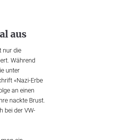
al aus
 nur die
iert. Während
ie unter
hrift «Nazi-Erbe
folge an einen
hre nackte Brust.
h bei der VW-