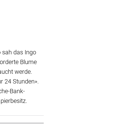
o sah das Ingo
forderte Blume
aucht werde.
ur 24 Stunden».
sche-Bank-
ierbesitz.