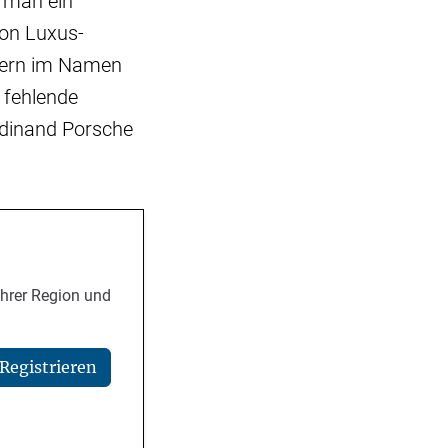
 man ein
von Luxus-
zern im Namen
e fehlende
rdinand Porsche
Ihrer Region und
Registrieren