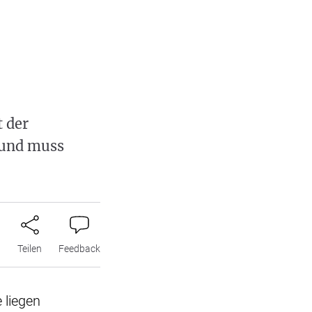
t der
 und muss
n
Teilen
Feedback
 liegen