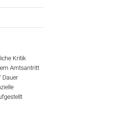
che Kritik
nem Amtsantritt
f Dauer
zielle
fgestellt