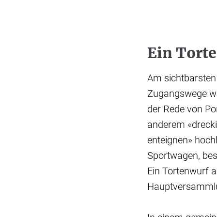
Ein Torte
Am sichtbarsten 
Zugangswege wur
der Rede von Por
anderem «dreckig
enteignen» hochhi
Sportwagen, besc
Ein Tortenwurf a
Hauptversammlun