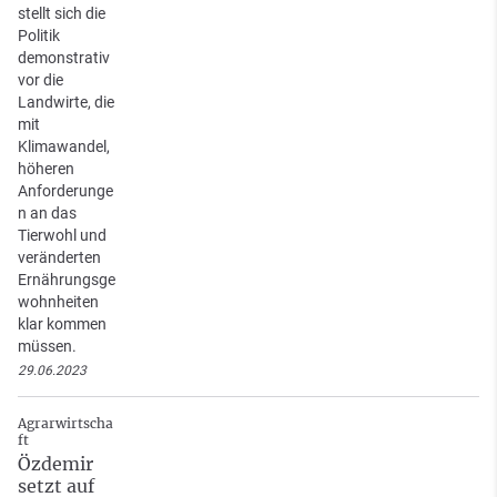
stellt sich die
Politik
demonstrativ
vor die
Landwirte, die
mit
Klimawandel,
höheren
Anforderunge
n an das
Tierwohl und
veränderten
Ernährungsge
wohnheiten
klar kommen
müssen.
29.06.2023
Agrarwirtscha
ft
Özdemir
setzt auf