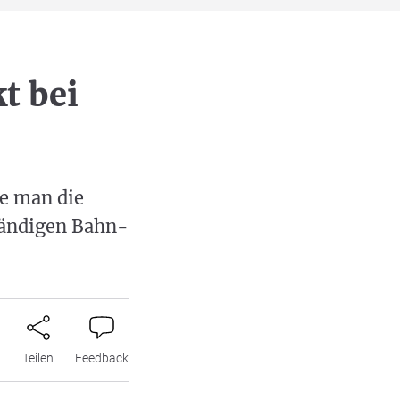
t bei
se man die
ständigen Bahn-
n
Teilen
Feedback