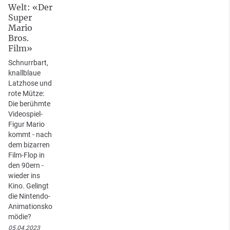
Welt: «Der
Super
Mario
Bros.
Film»
Schnurrbart,
knallblaue
Latzhose und
rote Mütze:
Die berühmte
Videospiel-
Figur Mario
kommt - nach
dem bizarren
Film-Flop in
den 90ern -
wieder ins
Kino. Gelingt
die Nintendo-
Animationsko
mödie?
05.04.2023