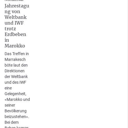
Jahrestagu
ng von
Weltbank
und IWF
trotz
Erdbeben
in
Marokko
Das Treffen in
Marrakesch
böte laut den
Direktionen
der Weltbank
und des IWF
eine
Gelegenheit,
«Marokko und
seiner
Bevölkerung
beizustehen».
Bei dem
Beben kamen