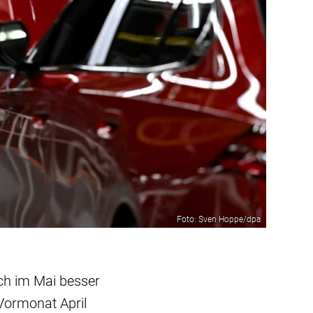
Foto: Sven Hoppe/dpa
ch im Mai besser
 Vormonat April