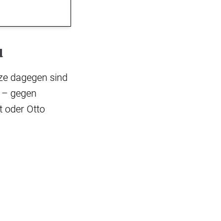
u
ze dagegen sind
n – gegen
 oder Otto