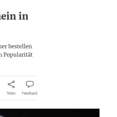
ein in
her bestellen
n Popularität
n
Teilen
Feedback