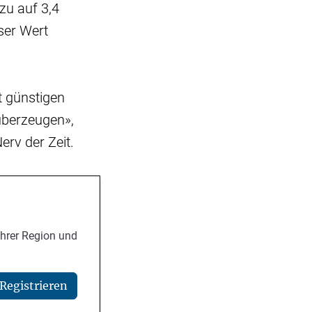
zu auf 3,4
eser Wert
t günstigen
überzeugen»,
erv der Zeit.
Ihrer Region und
Registrieren