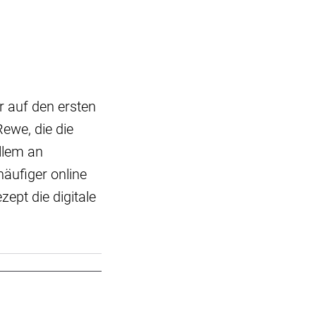
r auf den ersten
ewe, die die
llem an
äufiger online
ept die digitale