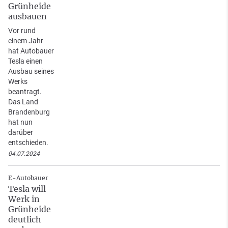
Grünheide
ausbauen
Vor rund
einem Jahr
hat Autobauer
Tesla einen
Ausbau seines
Werks
beantragt.
Das Land
Brandenburg
hat nun
darüber
entschieden.
04.07.2024
E-Autobauer
Tesla will
Werk in
Grünheide
deutlich