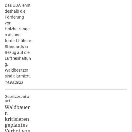
Das UBA lehnt
deshalb die
Förderung
von
Holzheizunge
n ab und
fordert höhere
Standards in
Bezug auf die
Luftreinhaltun
g.
Waldbesitzer
sind alarmiert.
14.05.2023
Gesetzesentw
urf
Waldbauer
n
kritisieren
geplantes
Verbot von