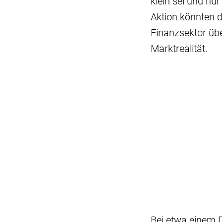
klein sei und nu
Aktion könnten 
Finanzsektor übe
Marktrealität.
Bei etwa einem Dr