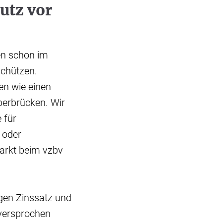
utz vor
en schon im
schützen.
en wie einen
berbrücken. Wir
 für
 oder
arkt beim vzbv
ngen Zinssatz und
 versprochen