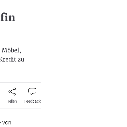
fin
- Möbel,
Kredit zu
n
Teilen
Feedback
e von