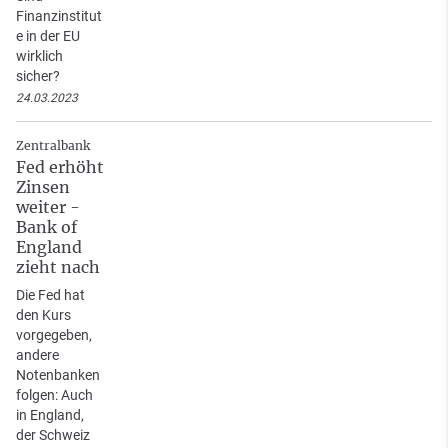
Finanzinstitut
e in der EU
wirklich
sicher?
24.03.2023
Zentralbank
Fed erhöht
Zinsen
weiter -
Bank of
England
zieht nach
Die Fed hat
den Kurs
vorgegeben,
andere
Notenbanken
folgen: Auch
in England,
der Schweiz