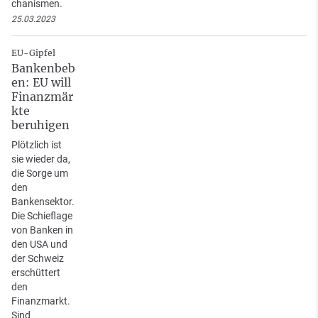
chanismen.
25.03.2023
EU-Gipfel
Bankenbeb
en: EU will
Finanzmär
kte
beruhigen
Plötzlich ist
sie wieder da,
die Sorge um
den
Bankensektor.
Die Schieflage
von Banken in
den USA und
der Schweiz
erschüttert
den
Finanzmarkt.
Sind