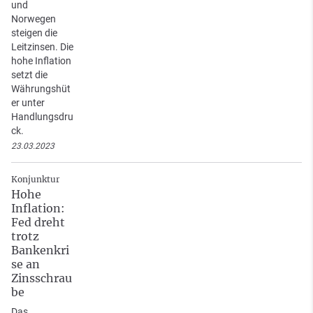
und
Norwegen
steigen die
Leitzinsen. Die
hohe Inflation
setzt die
Währungshüt
er unter
Handlungsdru
ck.
23.03.2023
Konjunktur
Hohe
Inflation:
Fed dreht
trotz
Bankenkri
se an
Zinsschrau
be
Das