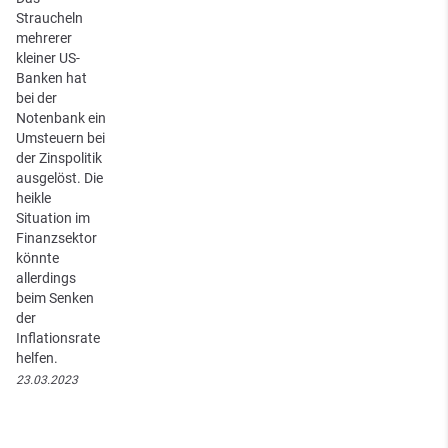
Straucheln
mehrerer
kleiner US-
Banken hat
bei der
Notenbank ein
Umsteuern bei
der Zinspolitik
ausgelöst. Die
heikle
Situation im
Finanzsektor
könnte
allerdings
beim Senken
der
Inflationsrate
helfen.
23.03.2023