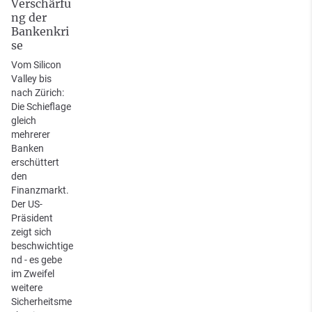
Verschärfu
ng der
Bankenkri
se
Vom Silicon
Valley bis
nach Zürich:
Die Schieflage
gleich
mehrerer
Banken
erschüttert
den
Finanzmarkt.
Der US-
Präsident
zeigt sich
beschwichtige
nd - es gebe
im Zweifel
weitere
Sicherheitsme