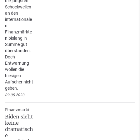
die jüngsten
Schockwellen
an den
internationale
n
Finanzmärkte
n bislang in
Summe gut
überstanden.
Doch
Entwarnung
wollen die
hiesigen
Aufseher nicht
geben.
09.05.2023
Finanzmarkt
Biden sieht
keine
dramatisch
e