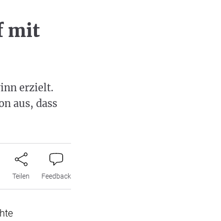
f mit
nn erzielt.
on aus, dass
n
Teilen
Feedback
chte