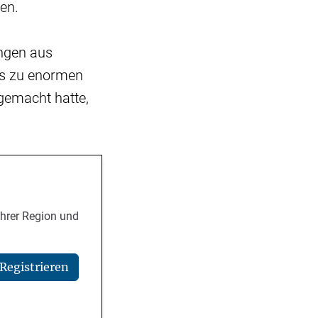
en.
ngen aus
as zu enormen
 gemacht hatte,
Ihrer Region und
Registrieren