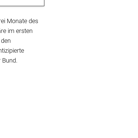
drei Monate des
re im ersten
n den
izipierte
r Bund.