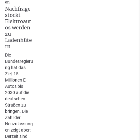
en
Nachfrage
stockt -
Elektroaut
os werden
zu
Ladenhüte
rn
Die
Bundesregieru
ng hat das
Ziel, 15
Millionen E-
Autos bis
2030 auf die
deutschen
Straßen zu
bringen. Die
Zahl der
Neuzulassung
en zeigt aber:
Derzeit sind