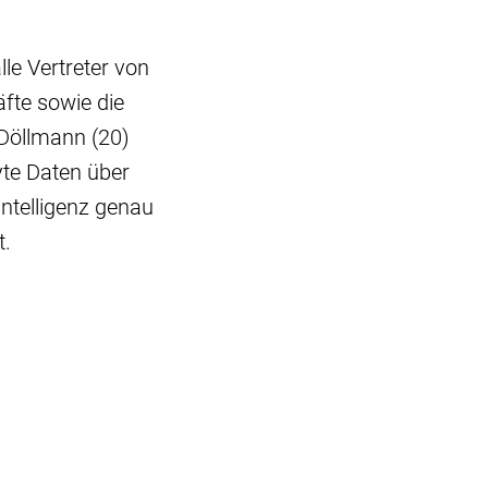
le Vertreter von
äfte sowie die
Döllmann (20)
yte Daten über
ntelligenz genau
t.