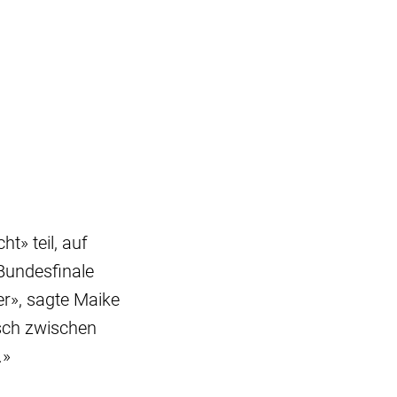
t» teil, auf
Bundesfinale
er», sagte Maike
usch zwischen
.»