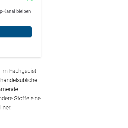
p-Kanal bleiben
y im Fachgebiet
 handelsübliche
emmende
ndere Stoffe eine
lner.