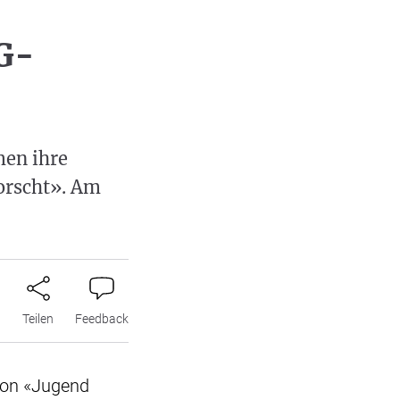
G-
men ihre
orscht». Am
n
Teilen
Feedback
von «Jugend