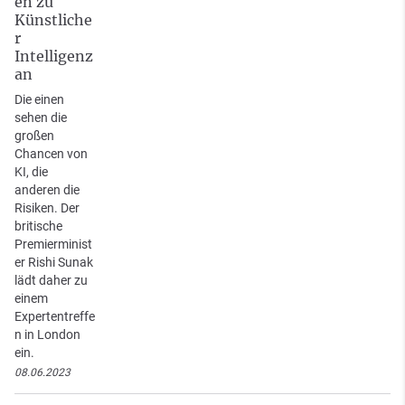
en zu
Künstliche
r
Intelligenz
an
Die einen
sehen die
großen
Chancen von
KI, die
anderen die
Risiken. Der
britische
Premierminist
er Rishi Sunak
lädt daher zu
einem
Expertentreffe
n in London
ein.
08.06.2023