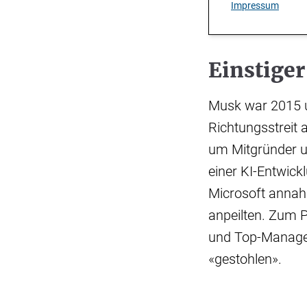
Impressum
Einstige
Musk war 2015 u
Richtungsstreit 
um Mitgründer u
einer KI-Entwick
Microsoft annah
anpeilten. Zum P
und Top-Manager
«gestohlen».