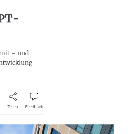
GPT-
mit – und
 Entwicklung
n
Teilen
Feedback