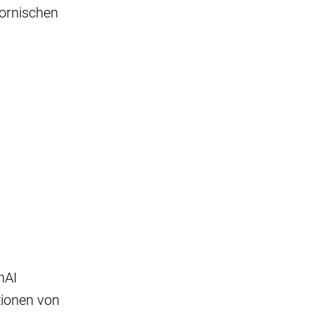
ornischen
nAI
tionen von