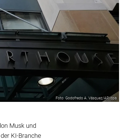
Foto: Godofredo A. Vásquez/AP/dpa
 Elon Musk und
 der KI-Branche