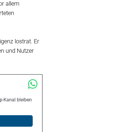
or allem
rteten
genz lostrat. Er
en und Nutzer
p-Kanal bleiben