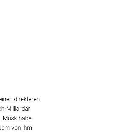
einen direkteren
h-Milliardär
n. Musk habe
t dem von ihm