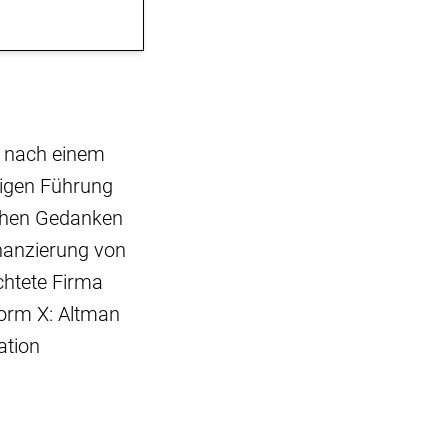
8 nach einem
utigen Führung
ichen Gedanken
inanzierung von
chtete Firma
form X: Altman
ation