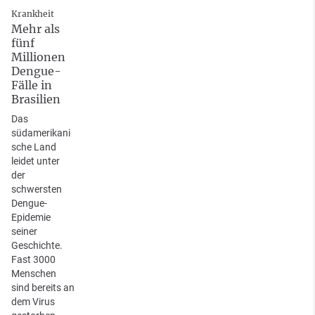
Krankheit
Mehr als
fünf
Millionen
Dengue-
Fälle in
Brasilien
Das
südamerikani
sche Land
leidet unter
der
schwersten
Dengue-
Epidemie
seiner
Geschichte.
Fast 3000
Menschen
sind bereits an
dem Virus