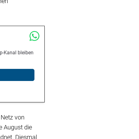
inen
p-Kanal bleiben
 Netz von
e August die
rdnet. Diesmal