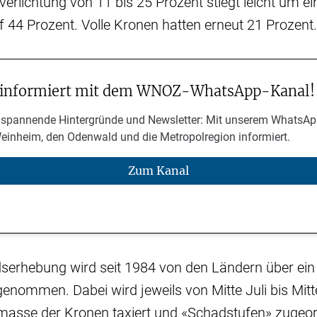
verlichtung von 11 bis 25 Prozent stiegt leicht um e
 44 Prozent. Volle Kronen hatten erneut 21 Prozent.
 informiert mit dem WNOZ-WhatsApp-Kanal!
 spannende Hintergründe und Newsletter: Mit unserem WhatsAp
Weinheim, den Odenwald und die Metropolregion informiert.
Zum Kanal
serhebung wird seit 1984 von den Ländern über ein
enommen. Dabei wird jeweils von Mitte Juli bis Mitt
lmasse der Kronen taxiert und «Schadstufen» zugeo