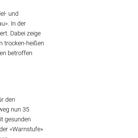
el- und
u». In der
rt. Dabei zeige
m trocken-heißen
en betroffen
ür den
nweg nun 35
mit gesunden
 der «Warnstufe»