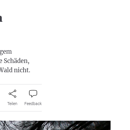
n
igem
e Schäden,
Wald nicht.
n
Teilen
Feedback