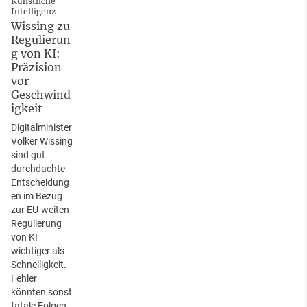
Künstliche
Intelligenz
Wissing zu
Regulierun
g von KI:
Präzision
vor
Geschwind
igkeit
Digitalminister
Volker Wissing
sind gut
durchdachte
Entscheidung
en im Bezug
zur EU-weiten
Regulierung
von KI
wichtiger als
Schnelligkeit.
Fehler
könnten sonst
fatale Folgen