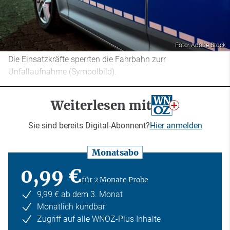
Foto: Adobe Stock
Die Einsatzkräfte sperrten die Fahrbahn zurr
Unfallaufnahme (Symbolbild).
Weiterlesen mit
Sie sind bereits Digital-Abonnent?
Hier anmelden
Monatsabo
0,99 €
für 2 Monate Probe
9,99 € ab dem 3. Monat
Monatlich kündbar
Zugriff auf alle WNOZ-Plus Inhalte