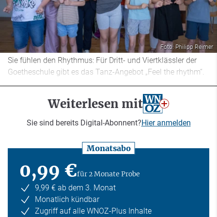
Foto: Philipp Reimer
Sie fühlen den Rhythmus: Für Dritt- und Viertklässler der
Goetheschule gibt es das Tanz-Angebot „Feel the rhythm“.
Weiterlesen mit
Sie sind bereits Digital-Abonnent?
Hier anmelden
Monatsabo
0,99 €
für 2 Monate Probe
9,99 € ab dem 3. Monat
Monatlich kündbar
Zugriff auf alle WNOZ-Plus Inhalte