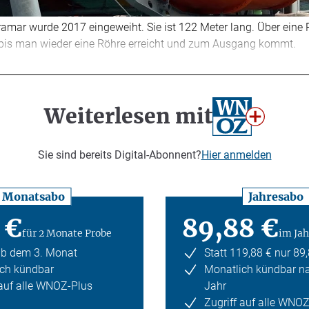
ramar wurde 2017 eingeweiht. Sie ist 122 Meter lang. Über eine
er, bis man wieder eine Röhre erreicht und zum Ausgang kommt.
Weiterlesen mit
Sie sind bereits Digital-Abonnent?
Hier anmelden
Monatsabo
Jahresabo
 €
89,88 €
für 2 Monate Probe
im Jah
ab dem 3. Monat
Statt 119,88 € nur 89
ch kündbar
Monatlich kündbar n
 auf alle WNOZ-Plus
Jahr
Zugriff auf alle WNO