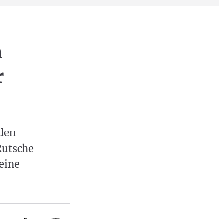
n
r
 den
Rutsche
 eine