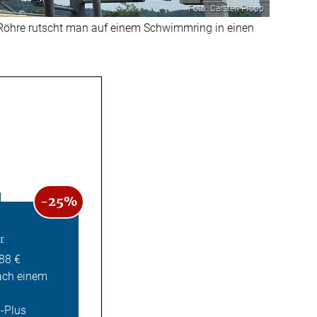
Foto: Carsten Propp
 Röhre rutscht man auf einem Schwimmring in einen
-25%
r
,88 €
ach einem
Z-Plus