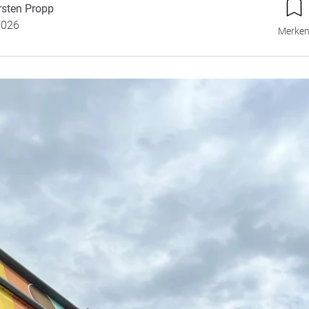
rsten Propp
2026
Merke