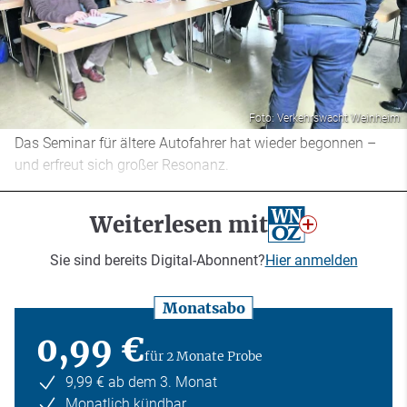
Foto: Verkehrswacht Weinheim
Das Seminar für ältere Autofahrer hat wieder begonnen –
und erfreut sich großer Resonanz.
Weiterlesen mit
Sie sind bereits Digital-Abonnent?
Hier anmelden
Monatsabo
0,99 €
für 2 Monate Probe
9,99 € ab dem 3. Monat
Monatlich kündbar