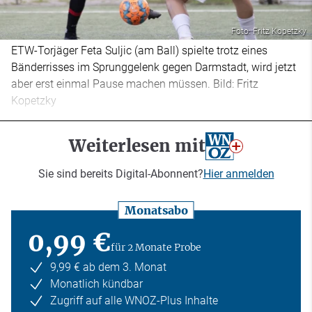
Foto: Fritz Kopetzky
ETW-Torjäger Feta Suljic (am Ball) spielte trotz eines
Bänderrisses im Sprunggelenk gegen Darmstadt, wird jetzt
aber erst einmal Pause machen müssen. Bild: Fritz
Kopetzky
Weiterlesen mit
Sie sind bereits Digital-Abonnent?
Hier anmelden
Monatsabo
0,99 €
für 2 Monate Probe
9,99 € ab dem 3. Monat
Monatlich kündbar
Zugriff auf alle WNOZ-Plus Inhalte