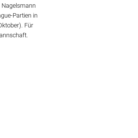
an Nagelsmann
gue-Partien in
Oktober). Für
mannschaft.