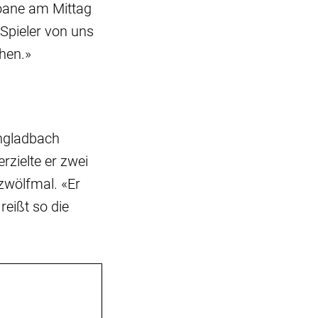
oane am Mittag
Spieler von uns
ehen.»
ngladbach
rzielte er zwei
 zwölfmal. «Er
eißt so die