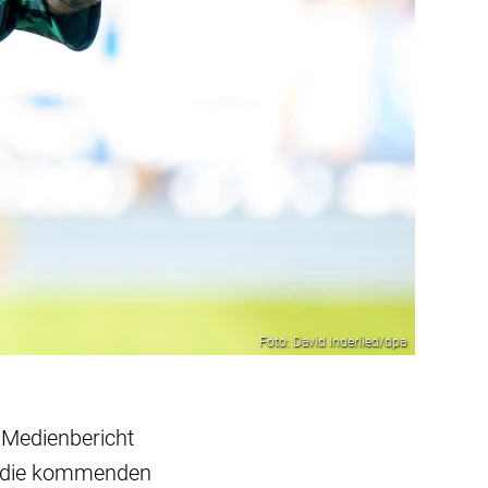
Foto: David Inderlied/dpa
 Medienbericht
r die kommenden