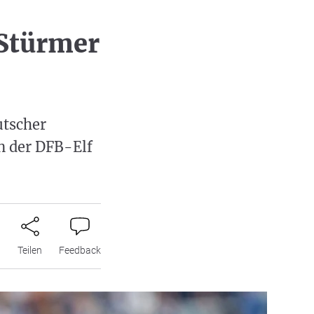
Stürmer
utscher
n der DFB-Elf
n
Teilen
Feedback