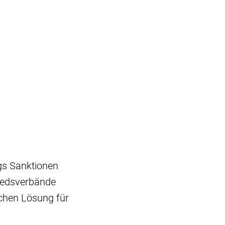
gs Sanktionen
liedsverbände
schen Lösung für