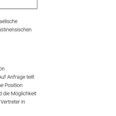
aelische
ästinensischen
von
uf Anfrage teilt
e Position
 die Möglichkeit
Vertreter in