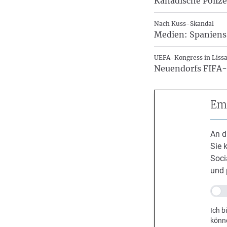
Kanadische Polize
Nach Kuss-Skandal
Medien: Spaniens 
UEFA-Kongress in Liss
Neuendorfs FIFA-
Emp
An d
Sie 
Soci
und 
Ich b
könn