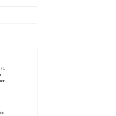
zt.
r
nen
.
t
ehr