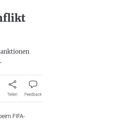
flikt
Sanktionen
.
n
Teilen
Feedback
 beim FIFA-