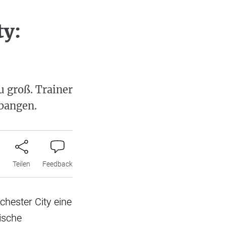
ty:
u groß. Trainer
bangen.
n
Teilen
Feedback
hester City eine
ische