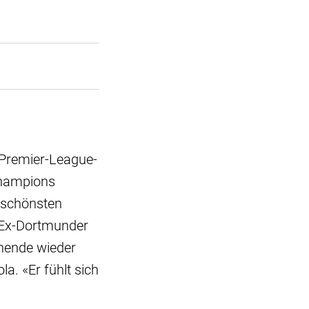
 Premier-League-
 Champions
 schönsten
 Ex-Dortmunder
nende wieder
a. «Er fühlt sich