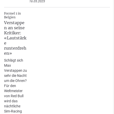
16.05.2025
Formel 1 in
Belgien
Verstappe
n an seine
Kritiker:
«Lautstärk
e
runterdreh
en»
Schlägt sich
Max
Verstappen zu
sehr die Nacht
um die Ohren?
Für den
Weltmeister
von Red Bull
wird das
nächtliche
Sim-Racing