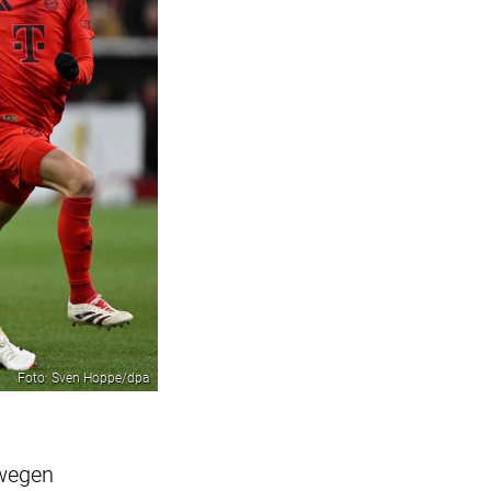
Foto: Sven Hoppe/dpa
 wegen