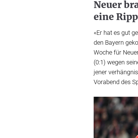
Neuer br
eine Rip
«Er hat es gut 
den Bayern geko
Woche für Neuer
(0:1) wegen sei
jener verhängni
Vorabend des Spi