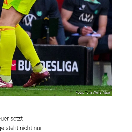
Foto: Tom Weller/dpa
uer setzt
e steht nicht nur