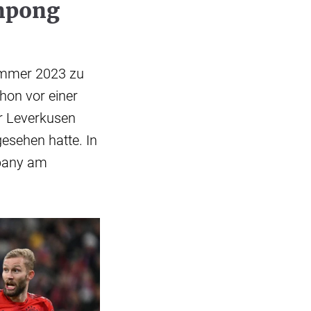
impong
Sommer 2023 zu
hon vor einer
r Leverkusen
esehen hatte. In
mpany am