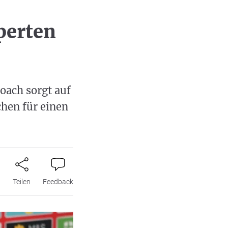
perten
oach sorgt auf
chen für einen
n
Teilen
Feedback