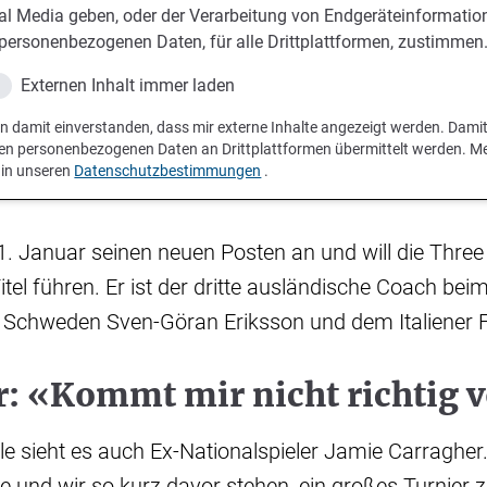
al Media geben, oder der Verarbeitung von Endgeräteinformatio
personenbezogenen Daten, für alle Drittplattformen, zustimmen
Externen Inhalt immer laden
in damit einverstanden, dass mir externe Inhalte angezeigt werden. Dami
en personenbezogenen Daten an Drittplattformen übermittelt werden. M
 in unseren
Datenschutzbestimmungen
.
 1. Januar seinen neuen Posten an und will die Three
l führen. Er ist der dritte ausländische Coach bei
chweden Sven-Göran Eriksson und dem Italiener F
r: «Kommt mir nicht richtig 
lle sieht es auch Ex-Nationalspieler Jamie Carragher.
 und wir so kurz davor stehen, ein großes Turnier 