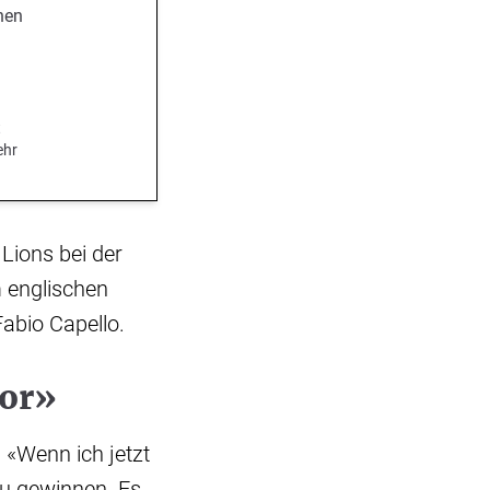
nen
.
t
ehr
 Lions bei der
m englischen
abio Capello.
vor»
 «Wenn ich jetzt
zu gewinnen. Es