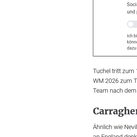
Soci
und 
Ich b
könn
dazu
Tuchel tritt zum
WM 2026 zum Tite
Team nach dem S
Carraghe
Ähnlich wie Nevi
an England denke