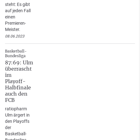
steht: Es gibt
auf jeden Fall
einen
Premieren-
Meister.
08.06.2023
Basketball-
Bundesliga
87:69: Ulm
überrascht
im
Playoff-
Halbfinale
auch den
FCB
ratiopharm
Ulm ärgert in
den Playoffs
der
Basketball-
Bundesliga