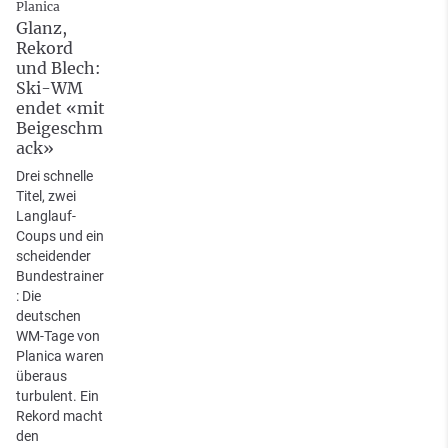
Planica
Glanz,
Rekord
und Blech:
Ski-WM
endet «mit
Beigeschm
ack»
Drei schnelle
Titel, zwei
Langlauf-
Coups und ein
scheidender
Bundestrainer
: Die
deutschen
WM-Tage von
Planica waren
überaus
turbulent. Ein
Rekord macht
den