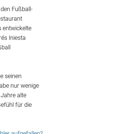
 den Fußball-
estaurant
 entwickelte
rés Iniesta
ßball
te seinen
habe nur wenige
 Jahre alte
efühl für die
hler aufgefallen?