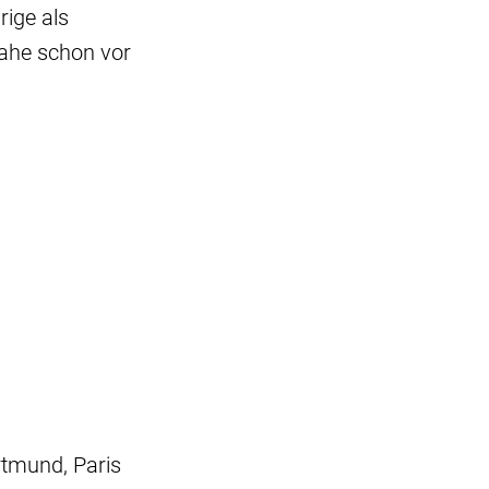
ige als
ahe schon vor
rtmund, Paris