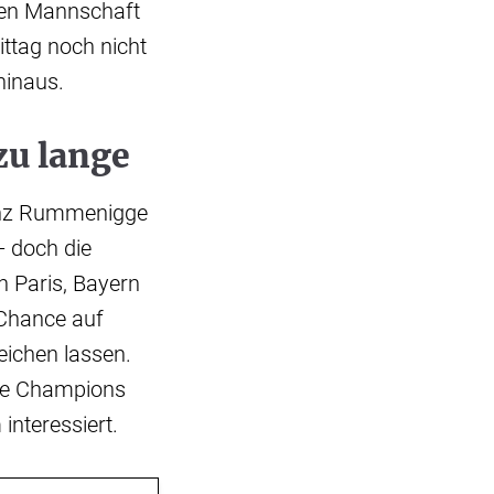
uen Mannschaft
ittag noch nicht
 hinaus.
zu lange
einz Rummenigge
- doch die
h Paris, Bayern
 Chance auf
eichen lassen.
 die Champions
interessiert.