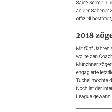
Saint-Germain u
an der Säbener S
offiziell bestäti
2018 zöge
Mit fünf Jahren
wollte den Coac
Münchner zögerte
engagierte letzt
Tuchel mochte de
Noch ist der int
League gewann, a