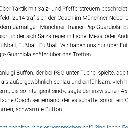
über Taktik mit Salz- und Pfefferstreuern beschreibt
fekt. 2014 traf sich der Coach im Münchner Nobelr
dem damaligen Münchner Trainer Pep Guardiola. Es
ion, in der sich Salzstreuer in Lionel Messi oder And
ußball, Fußball, Fußball. Wir haben uns nur über Fu
gte Guardiola später über das Treffen.
nluigi Buffon, der bei PSG unter Tuchel spielte, adel
r als außergewöhnlich schlau und einfühlsam. «Ich 
nt, die so intelligent sind», sagte der inzwischen 45
utsche Coach sei jemand, der es schaffe, sofort ein G
mmen, schwärmte Buffon.
nicht gehalten, was er versprochen hat? Sind Ihnen Fe