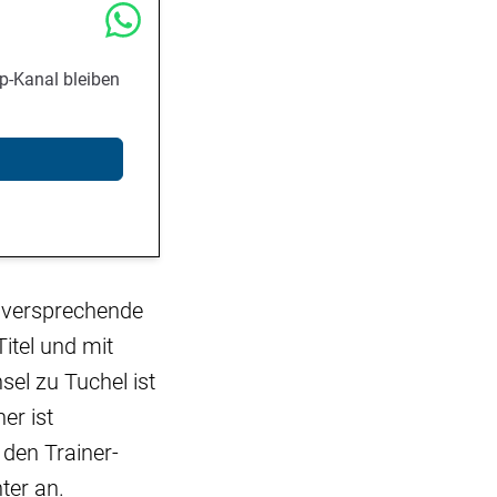
p-Kanal bleiben
elversprechende
itel und mit
el zu Tuchel ist
er ist
den Trainer-
ter an.