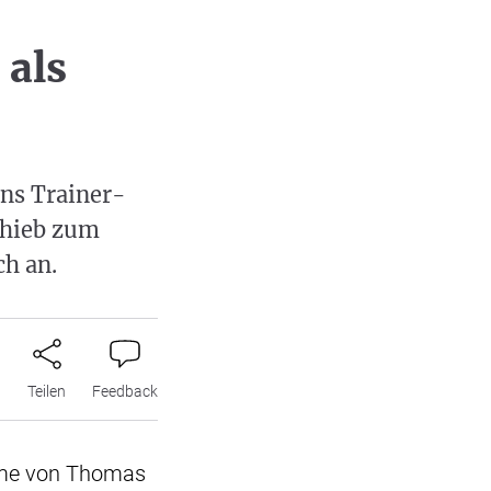
 als
ins Trainer-
nhieb zum
ch an.
n
Teilen
Feedback
ame von Thomas