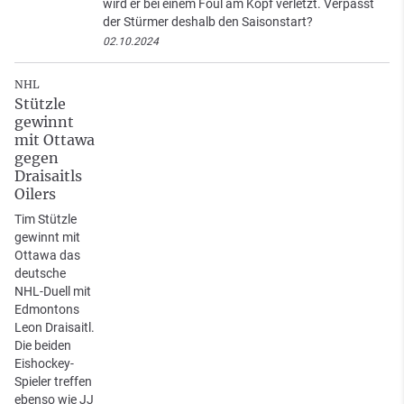
wird er bei einem Foul am Kopf verletzt. Verpasst
der Stürmer deshalb den Saisonstart?
02.10.2024
NHL
Stützle
gewinnt
mit Ottawa
gegen
Draisaitls
Oilers
Tim Stützle
gewinnt mit
Ottawa das
deutsche
NHL-Duell mit
Edmontons
Leon Draisaitl.
Die beiden
Eishockey-
Spieler treffen
ebenso wie JJ