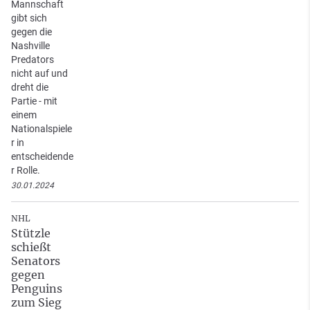
Mannschaft
gibt sich
gegen die
Nashville
Predators
nicht auf und
dreht die
Partie - mit
einem
Nationalspiele
r in
entscheidende
r Rolle.
30.01.2024
NHL
Stützle
schießt
Senators
gegen
Penguins
zum Sieg