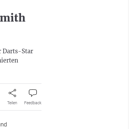
Smith
r Darts-Star
nierten
n
Teilen
Feedback
und