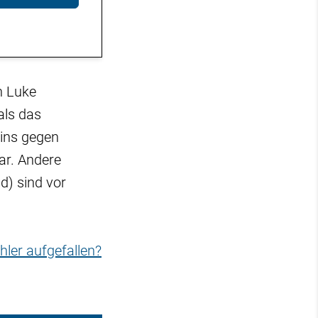
n Luke
als das
eins gegen
ar. Andere
d) sind vor
hler aufgefallen?