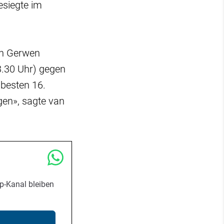
esiegte im
an Gerwen
3.30 Uhr) gegen
 besten 16.
gen», sagte van
p-Kanal bleiben