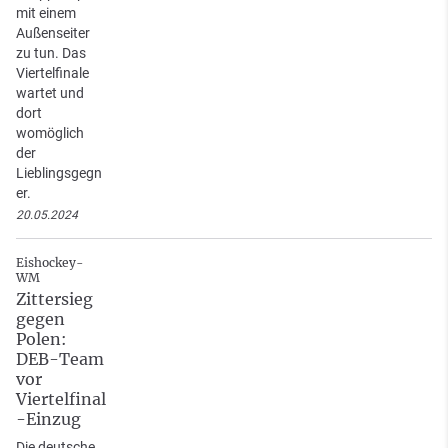
mit einem
Außenseiter
zu tun. Das
Viertelfinale
wartet und
dort
womöglich
der
Lieblingsgegn
er.
20.05.2024
Eishockey-
WM
Zittersieg
gegen
Polen:
DEB-Team
vor
Viertelfinal
-Einzug
Die deutsche