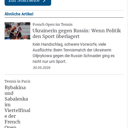
Zur Startseite
Ähnliche Artikel
French Open im Tennis
Ukrainerin gegen Russin: Wenn Politik
den Sport überlagert
Kein Handschlag, schwere Vorwürfe, viele
Ausflüchte: Beim Tennismatch der Ukrainerin
Olijnykowa gegen die Russin Schnaider ging es
nicht nur um Sport.
30.05.2026
Tennis in Paris
Rybakina
und
Sabalenka
im
Viertelfinal
e der
French
Open