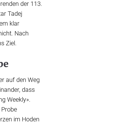
renden der 113.
tar Tadej
em klar
nicht. Nach
s Ziel.
be
ger auf den Weg
inander, dass
ng Weekly».
r Probe
rzen im Hoden