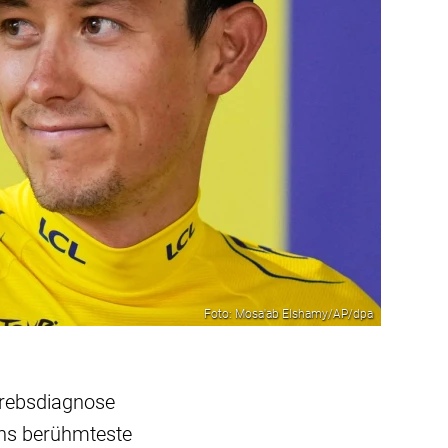
Foto: Mosa'ab Elshamy/AP/dpa
 Krebsdiagnose
 ins berühmteste