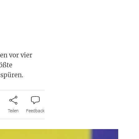
en vor vier
ößte
 spüren.
n
Teilen
Feedback