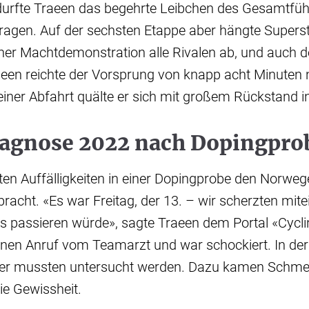
durfte Traeen das begehrte Leibchen des Gesamtfüh
ragen. Auf der sechsten Etappe aber hängte Supers
ner Machtdemonstration alle Rivalen ab, und auch d
aeen reichte der Vorsprung von knapp acht Minuten 
einer Abfahrt quälte er sich mit großem Rückstand in
agnose 2022 nach Dopingpro
ten Auffälligkeiten in einer Dopingprobe den Norwe
racht. «Es war Freitag, der 13. – wir scherzten mite
 passieren würde», sagte Traeen dem Portal «Cycli
einen Anruf vom Teamarzt und war schockiert. In de
er mussten untersucht werden. Dazu kamen Schme
die Gewissheit.