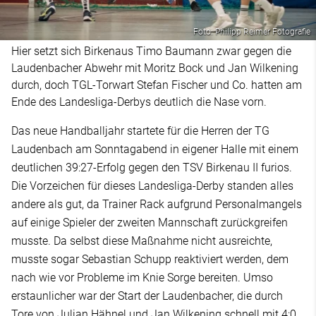
Foto: Philipp Reimer Fotografie
Hier setzt sich Birkenaus Timo Baumann zwar gegen die
Laudenbacher Abwehr mit Moritz Bock und Jan Wilkening
durch, doch TGL-Torwart Stefan Fischer und Co. hatten am
Ende des Landesliga-Derbys deutlich die Nase vorn.
Das neue Handballjahr startete für die Herren der TG
Laudenbach am Sonntagabend in eigener Halle mit einem
deutlichen 39:27-Erfolg gegen den TSV Birkenau II furios.
Die Vorzeichen für dieses Landesliga-Derby standen alles
andere als gut, da Trainer Rack aufgrund Personalmangels
auf einige Spieler der zweiten Mannschaft zurückgreifen
musste. Da selbst diese Maßnahme nicht ausreichte,
musste sogar Sebastian Schupp reaktiviert werden, dem
nach wie vor Probleme im Knie Sorge bereiten. Umso
erstaunlicher war der Start der Laudenbacher, die durch
Tore von Julian Hähnel und Jan Wilkening schnell mit 4:0