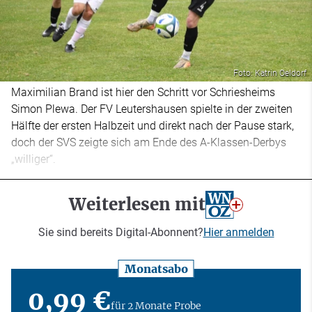
Foto: Katrin Oeldorf
Maximilian Brand ist hier den Schritt vor Schriesheims
Simon Plewa. Der FV Leutershausen spielte in der zweiten
Hälfte der ersten Halbzeit und direkt nach der Pause stark,
doch der SVS zeigte sich am Ende des A-Klassen-Derbys
„williger“.
Weiterlesen mit
Sie sind bereits Digital-Abonnent?
Hier anmelden
Monatsabo
0,99 €
für 2 Monate Probe