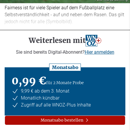
Fairness ist für viele Spieler auf dem Fußballplatz eine
Selbstverständlichkeit - auf und neben dem Rasen. Das gilt
jedoch nicht für alle (Symbolbild).
Weiterlesen mit
Sie sind bereits Digital-Abonnent?
Hier anmelden
Monatsabo
0,99 €
für 2 Monate Probe
9,99 € ab dem 3. Monat
Monatlich kündbar
Zugriff auf alle WNOZ-Plus Inhalte
Monatsabo bestellen