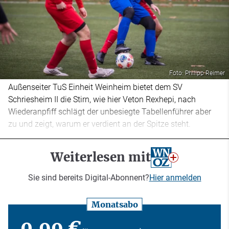
Foto: Philipp Reimer
Außenseiter TuS Einheit Weinheim bietet dem SV
Schriesheim II die Stirn, wie hier Veton Rexhepi, nach
Wiederanpfiff schlägt der unbesiegte Tabellenführer aber
zu und zeigt, warum er verdient an der Spitze steht.
Weiterlesen mit
Sie sind bereits Digital-Abonnent?
Hier anmelden
Monatsabo
0,99 €